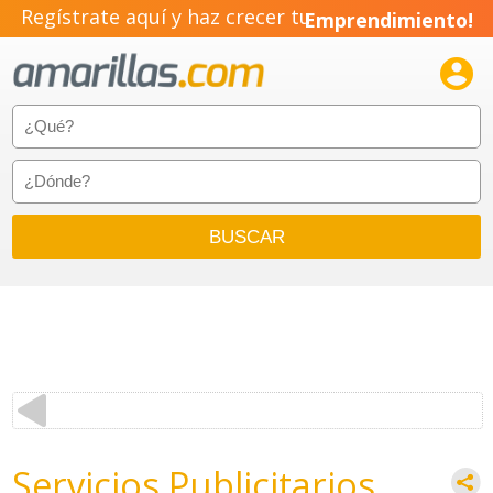
Regístrate aquí y haz crecer tu
Emprendimiento!

Servicios Publicitarios