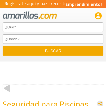
Regístrate aquí y haz crecer tu
Emprendimiento!

Seguridad para Piscinas