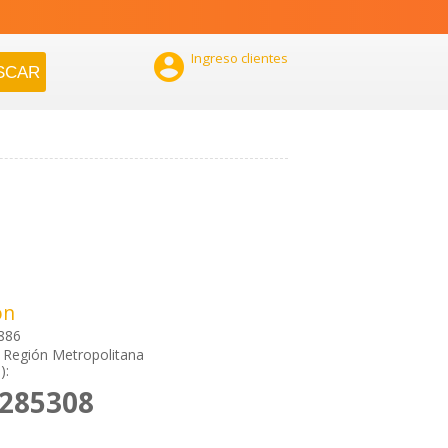

Ingreso clientes
ón
886
 Región Metropolitana
):
5285308