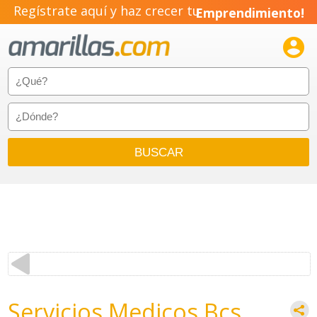
Regístrate aquí y haz crecer tu
Emprendimiento!

Servicios Medicos Bcs