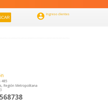

Ingreso clientes
ón
 485
, Región Metropolitana
):
3568738