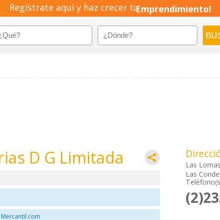
Regístrate aquí y haz crecer tu
Emprendimiento!
ias D G Limitada
Direcci
Las Lomas
Las Condes
Teléfono(s
(2)2
 Mercantil.com