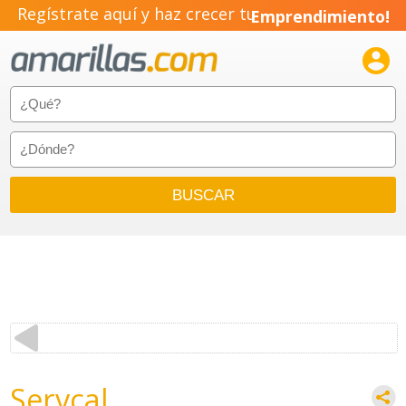
Regístrate aquí y haz crecer tu
Emprendimiento!

Servcal