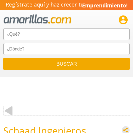
Regístrate aquí y haz crecer tu
Emprendimiento!

Schaad Ingenieros