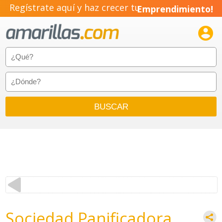
Regístrate aquí y haz crecer tu
Emprendimiento!

Sociedad Panificadora