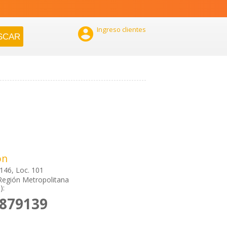

Ingreso clientes
ón
146, Loc. 101
Región Metropolitana
):
6879139