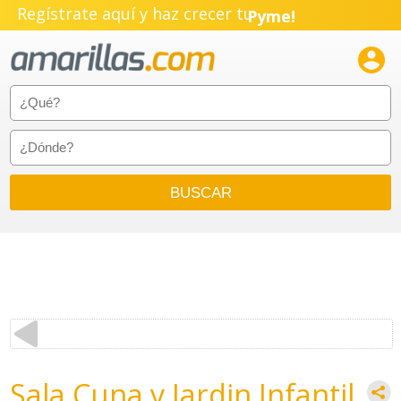
Regístrate aquí y haz crecer tu
Pyme!
Emprendimiento!

Sala Cuna y Jardin Infantil