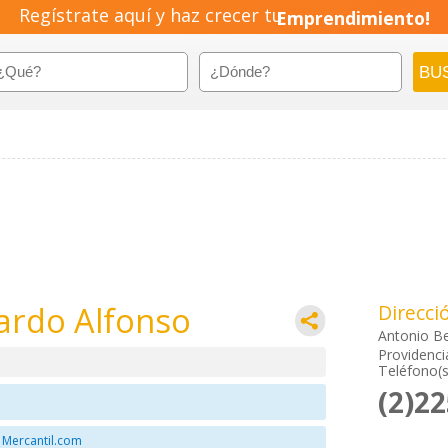
Regístrate aquí y haz crecer tu
Emprendimiento!
ardo Alfonso
Direcci
Antonio Be
Providenci
Teléfono(s
(2)2
 Mercantil.com