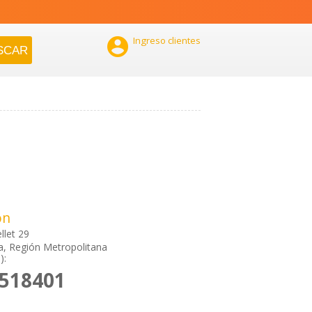

Ingreso clientes
ón
llet 29
a, Región Metropolitana
):
2518401