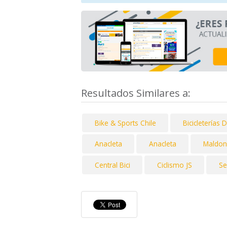
Resultados Similares a:
Bike & Sports Chile
Bicicleterías 
Anacleta
Anacleta
Maldoni
Central Bici
Ciclismo JS
Se