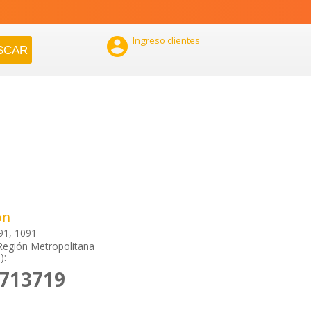

Ingreso clientes
ón
091, 1091
Región Metropolitana
):
6713719