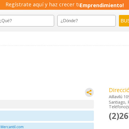
Regístrate aquí y haz crecer tu
Emprendimiento!
Direcci
Aillavilú 1
Santiago, 
Teléfono(s
(2)2
 Mercantil.com