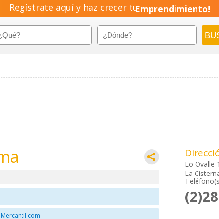
Regístrate aquí y haz crecer tu
Emprendimiento!
ima
Direcci
Lo Ovalle 
La Cistern
Teléfono(s
(2)2
 Mercantil.com