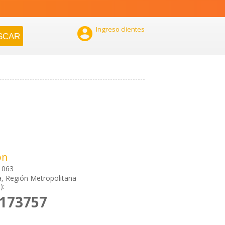

Ingreso clientes
ón
1063
a, Región Metropolitana
):
8173757