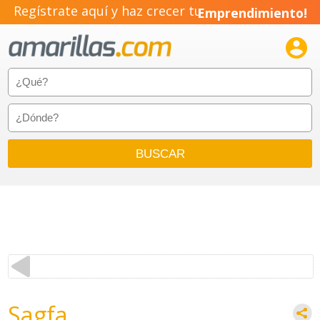
Regístrate aquí y haz crecer tu
Emprendimiento!

Sagfa