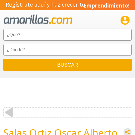
Regístrate aquí y haz crecer tu
Emprendimiento!

Salas Ortiz Oscar Alberto