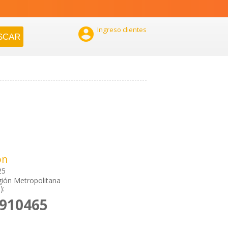

Ingreso clientes
ón
25
ión Metropolitana
):
4910465