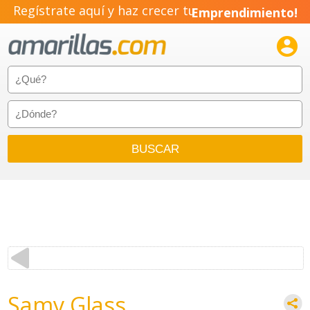
Regístrate aquí y haz crecer tu
Emprendimiento!

Samy Glass