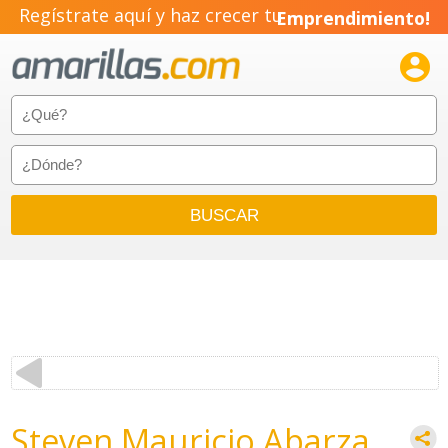
Regístrate aquí y haz crecer tu
Emprendimiento!

Steven Mauricio Abarza