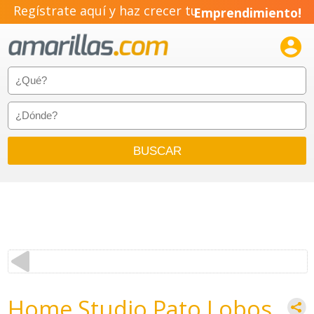
Regístrate aquí y haz crecer tu
Emprendimiento!

Home Studio Pato Lobos