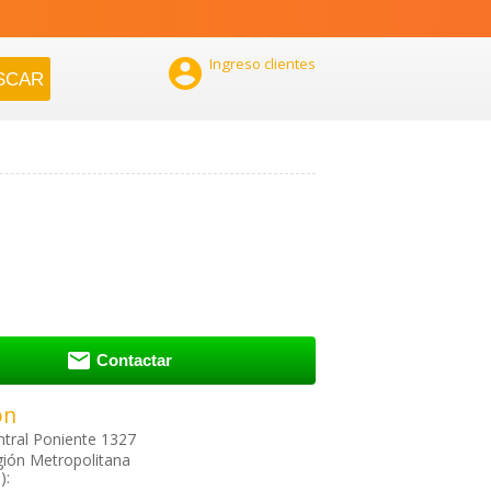

Ingreso clientes

Contactar
ón
tral Poniente 1327
ión Metropolitana
):