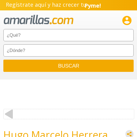
Regístrate aquí y haz crecer tu
Pyme!
Emprendimiento!

Hugo Marcelo Herrera