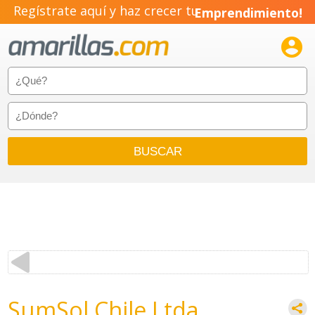
Regístrate aquí y haz crecer tu
Emprendimiento!

SumSol Chile Ltda.