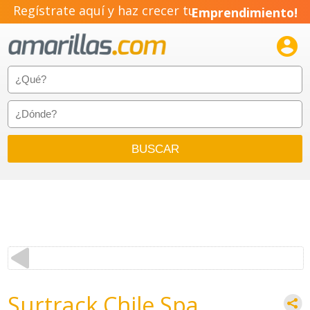
Regístrate aquí y haz crecer tu
Emprendimiento!

Surtrack Chile Spa