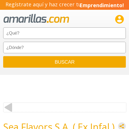
Regístrate aquí y haz crecer tu
Emprendimiento!

Sea Flavors S.A. ( Ex Infal )