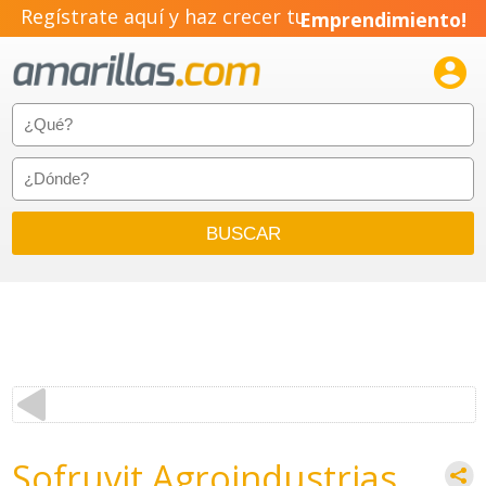
Regístrate aquí y haz crecer tu
Emprendimiento!

Sofruvit Agroindustrias