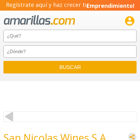
Regístrate aquí y haz crecer tu
Emprendimiento!

San Nicolas Wines S.A.