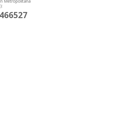
ión Metropolitana
):
9466527