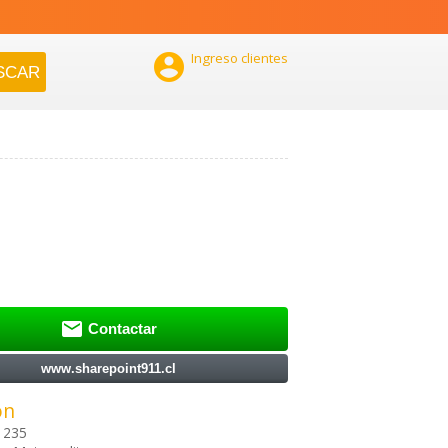

Ingreso clientes

Contactar
www.sharepoint911.cl
ón
 235