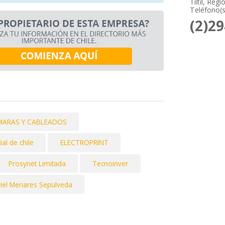
Tiltil, Reg
Teléfono(s
(2)2
ÁMARAS Y CABLEADOS
al de chile
ELECTROPRINT
Prosynet Limitada
Tecnoinver
riel Menares Sepulveda