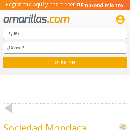
Regístrate aquí y haz crecer tu
Emprendimiento!

Sociedad Mondaca