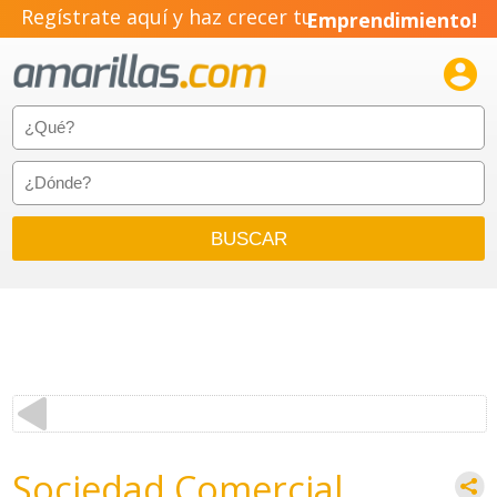
Regístrate aquí y haz crecer tu
Emprendimiento!

Sociedad Comercial