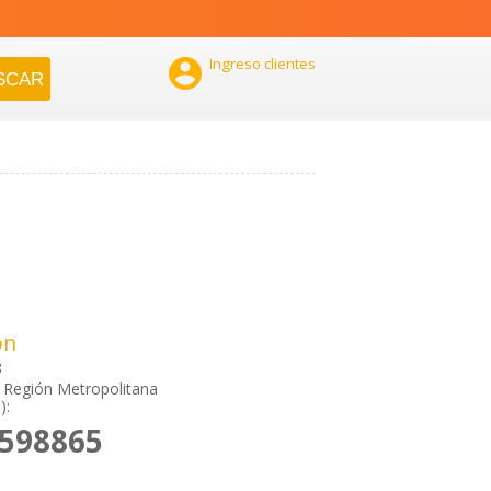

Ingreso clientes
ón
8
 Región Metropolitana
):
5598865