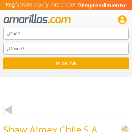
Regístrate aquí y haz crecer tu
Emprendimiento!

Shaw Almex Chile S.A.