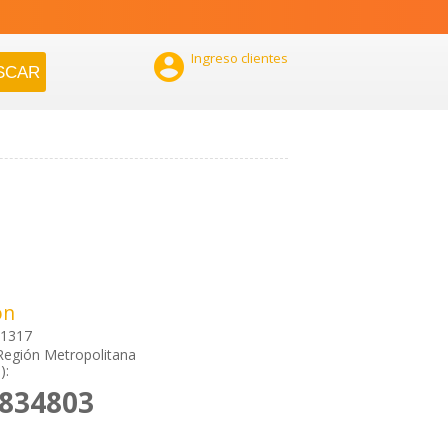

Ingreso clientes
ón
 1317
Región Metropolitana
):
6834803