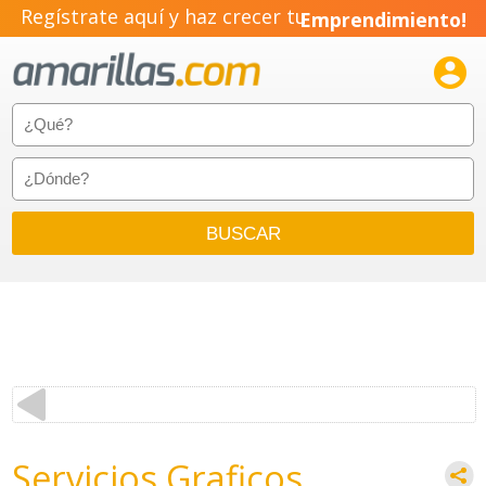
Regístrate aquí y haz crecer tu
Emprendimiento!

Servicios Graficos