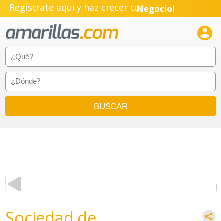
Regístrate aquí y haz crecer tu
Negocio!
Pyme!

Emprendimiento!
Sociedad de