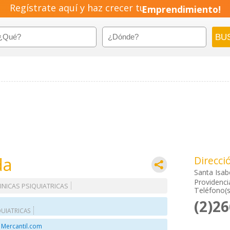
Regístrate aquí y haz crecer tu
Emprendimiento!
da
Direcci
Santa Isab
Providenci
INICAS PSIQUIATRICAS
Teléfono(s
(2)2
QUIATRICAS
 Mercantil.com