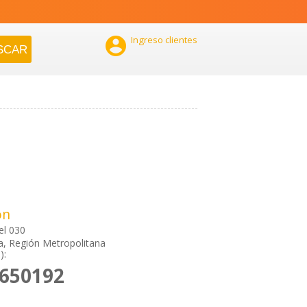

Ingreso clientes
ón
el 030
a, Región Metropolitana
):
6650192