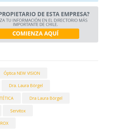
Óptica NEW VISION
Dra. Laura Börgel
STÉTICA
Dra Laura Börgel
Servitox
UROX