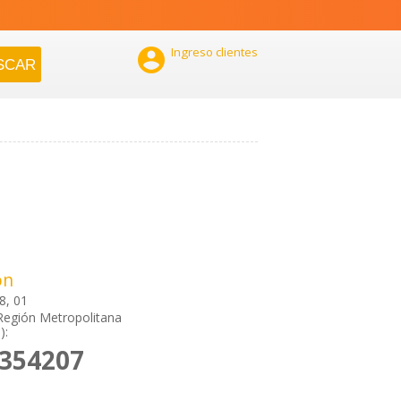

Ingreso clientes
ón
8, 01
Región Metropolitana
):
7354207