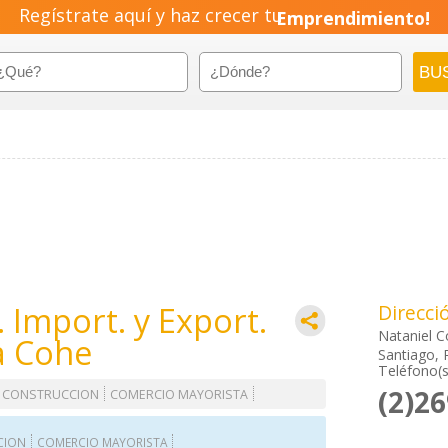
Regístrate aquí y haz crecer tu
Emprendimiento!
 Import. y Export.
Direcci
Nataniel C
a Cohe
Santiago, 
Teléfono(s
(2)2
A CONSTRUCCION
COMERCIO MAYORISTA
CION
COMERCIO MAYORISTA