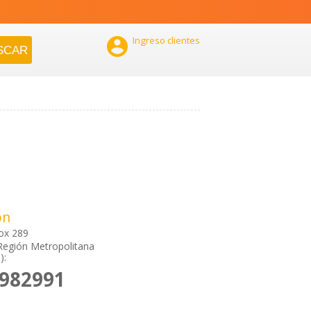

Ingreso clientes
ón
ox 289
Región Metropolitana
):
6982991