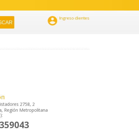

Ingreso clientes
ón
stadores 2758, 2
a, Región Metropolitana
):
3359043