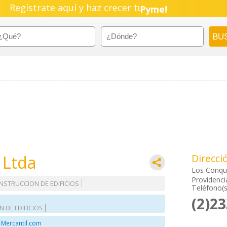
Negocio!
Regístrate aquí y haz crecer tu
Pyme!
Emprendimiento!
 Ltda
Direcci
Los Conqui
Providenci
NSTRUCCION DE EDIFICIOS
Teléfono(s
(2)2
 DE EDIFICIOS
 Mercantil.com