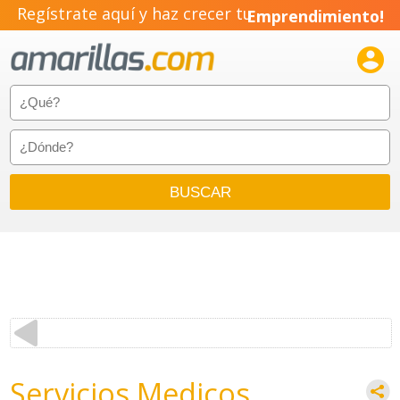
Regístrate aquí y haz crecer tu
Emprendimiento!

Servicios Medicos