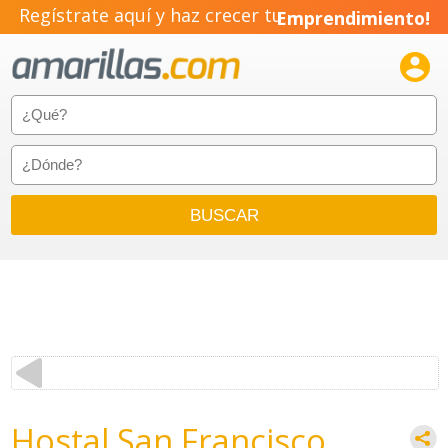
Regístrate aquí y haz crecer tu
Emprendimiento!

Hostal San Francisco