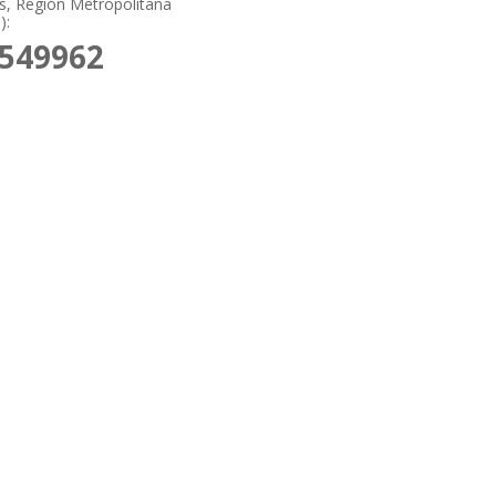
, Región Metropolitana
):
9549962