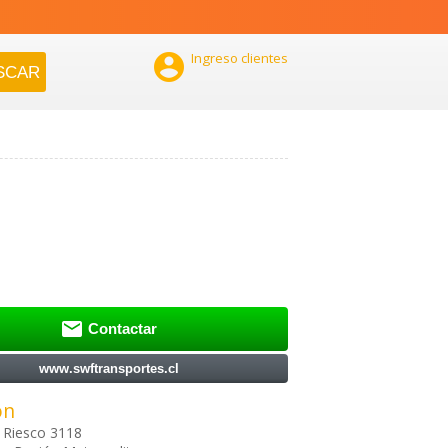

Ingreso clientes

Contactar
www.swftransportes.cl
ón
 Riesco 3118