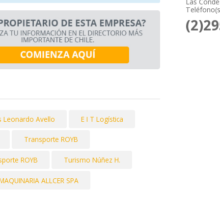
Las Condes
Teléfono(s
(2)2
s Leonardo Avello
E I T Logística
Transporte ROYB
sporte ROYB
Turismo Núñez H.
MAQUINARIA ALLCER SPA