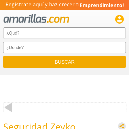
Regístrate aquí y haz crecer tu
Emprendimiento!

Seguridad Zeyko