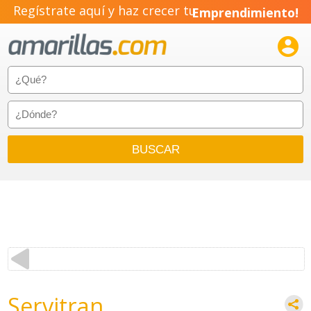
Regístrate aquí y haz crecer tu
Emprendimiento!

Servitran