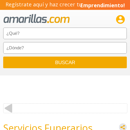
Regístrate aquí y haz crecer tu
Emprendimiento!

Servicios Funerarios