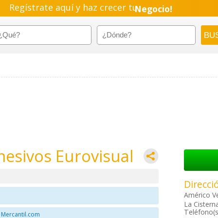
Regístrate aquí y haz crecer tu
Negocio!
Pyme!
Emprendimiento!
hesivos Eurovisual
Direcci
Américo V
La Cistern
Teléfono(s
 Mercantil.com