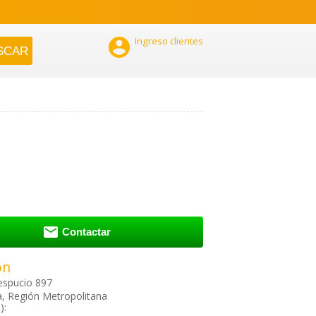

Ingreso clientes

Contactar
ón
espucio 897
a, Región Metropolitana
):