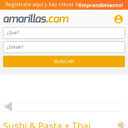
Regístrate aquí y haz crecer tu
Emprendimiento!

Sushi & Pasta + Thai