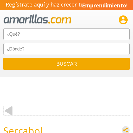
Regístrate aquí y haz crecer tu
Emprendimiento!

Sercabol