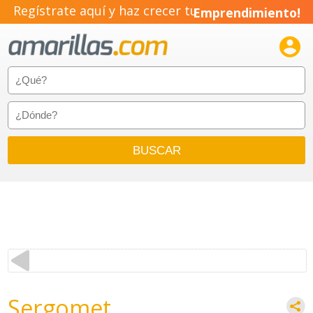
Regístrate aquí y haz crecer tu
Emprendimiento!

Sergomet