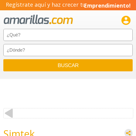
Regístrate aquí y haz crecer tu
Emprendimiento!

Simtek