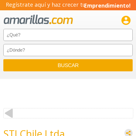
Regístrate aquí y haz crecer tu
Emprendimiento!

STI Chile Ltda.